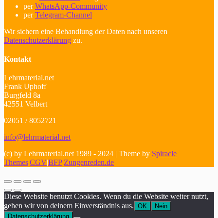
per
WhatsApp-Community
per
Telegram-Channel
Wir sichern eine Behandlung der Daten nach unseren
Datenschutzerklärung
zu.
Kontakt
Lehrmaterial.net
Frank Uphoff
Burgfeld 8a
42551 Velbert
02051 / 8052721
info@lehrmaterial.net
(c) by Lehrmaterial.net 1989 - 2024 | Theme by
Spiracle
Themes
|
CGV
|
BFP
|
Zungenreden.de
Diese Website benutzt Cookies. Wenn du die Website weiter nutzt,
gehen wir von deinem Einverständnis aus.
OK
Nein
Datenschutzerklärung