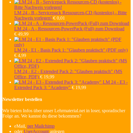
LM 24 - B - Servicepack Ressourcen-CD (kostenlos) - Bitte
Nachweis vorlegen!
€
0,01
LM 24 - A - Ressourcen-PowerPack (Full) zum Download
€
49,99
LM 24 - E1 - Basis Pack 1: "Glauben praktisch" (PDF only)
€
4,99
LM 24 - E2 - Extended Pack 2: "Glauben praktisch" (MS
Office, PDF)
€
19,99
LM 24 - E3 -
Extended Pack 3: "Academy"
€
19,99
Newsletter bestellen
Wir bieten Infos über unser Lehrmaterial.net in loser, sporadischer
Folge an. We kannst du diese bekommen?
eMail,
per Mailchimp
oder
UserAccount
anlegen