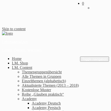
0
Skip to content
Lehrmaterial.net
Leben. Dienen. Wachsen.
Home
Toggle navigation
LM. Shop
LM. Content
Themengruppenübersicht
Alle Themen in Gruppen
Einzelthemen (alphabetisch)
Aktualisierte Themen (2013 – 2018)
Kostenlose Muster
Reihe „Glauben praktisch“
Academy
Academy Deutsch
Academy Persisch