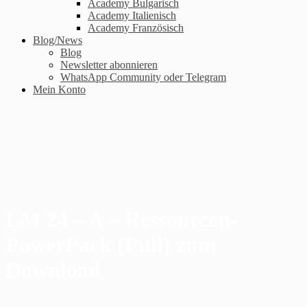
Academy Bulgarisch
Academy Italienisch
Academy Französisch
Blog/News
Blog
Newsletter abonnieren
WhatsApp Community oder Telegram
Mein Konto
LM 24 – A – Ressourcen-
PowerPack (Full) zum
Download