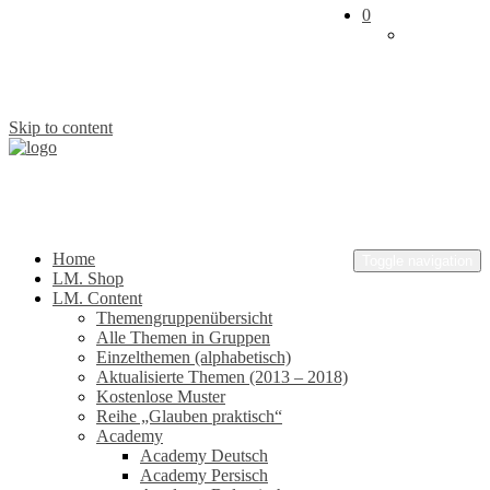
0
Skip to content
Lehrmaterial.net
Leben. Dienen. Wachsen.
Home
Toggle navigation
LM. Shop
LM. Content
Themengruppenübersicht
Alle Themen in Gruppen
Einzelthemen (alphabetisch)
Aktualisierte Themen (2013 – 2018)
Kostenlose Muster
Reihe „Glauben praktisch“
Academy
Academy Deutsch
Academy Persisch