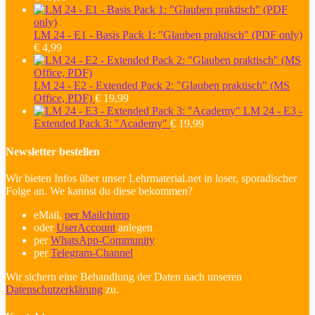
LM 24 - E1 - Basis Pack 1: "Glauben praktisch" (PDF only)
€
4,99
LM 24 - E2 - Extended Pack 2: "Glauben praktisch" (MS
Office, PDF)
€
19,99
LM 24 - E3 -
Extended Pack 3: "Academy"
€
19,99
Newsletter bestellen
Wir bieten Infos über unser Lehrmaterial.net in loser, sporadischer
Folge an. We kannst du diese bekommen?
eMail,
per Mailchimp
oder
UserAccount
anlegen
per
WhatsApp-Community
per
Telegram-Channel
Wir sichern eine Behandlung der Daten nach unseren
Datenschutzerklärung
zu.