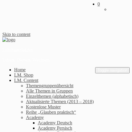
0
Skip to content
Lehrmaterial.net
Leben. Dienen. Wachsen.
Home
Toggle navigation
LM. Shop
LM. Content
Themengruppenübersicht
Alle Themen in Gruppen
Einzelthemen (alphabetisch)
Aktualisierte Themen (2013 – 2018)
Kostenlose Muster
Reihe „Glauben praktisch“
Academy
Academy Deutsch
Academy Persisch