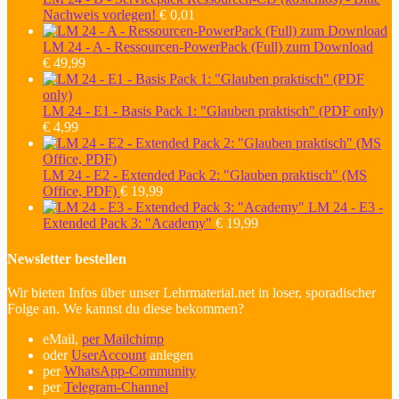
Nachweis vorlegen!
€
0,01
LM 24 - A - Ressourcen-PowerPack (Full) zum Download
€
49,99
LM 24 - E1 - Basis Pack 1: "Glauben praktisch" (PDF only)
€
4,99
LM 24 - E2 - Extended Pack 2: "Glauben praktisch" (MS
Office, PDF)
€
19,99
LM 24 - E3 -
Extended Pack 3: "Academy"
€
19,99
Newsletter bestellen
Wir bieten Infos über unser Lehrmaterial.net in loser, sporadischer
Folge an. We kannst du diese bekommen?
eMail,
per Mailchimp
oder
UserAccount
anlegen
per
WhatsApp-Community
per
Telegram-Channel