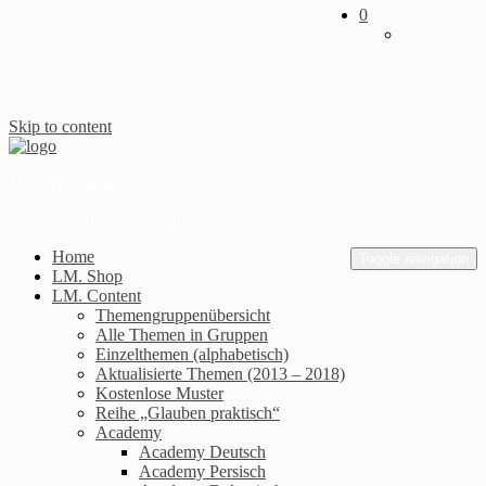
0
Skip to content
Lehrmaterial.net
Leben. Dienen. Wachsen.
Home
Toggle navigation
LM. Shop
LM. Content
Themengruppenübersicht
Alle Themen in Gruppen
Einzelthemen (alphabetisch)
Aktualisierte Themen (2013 – 2018)
Kostenlose Muster
Reihe „Glauben praktisch“
Academy
Academy Deutsch
Academy Persisch