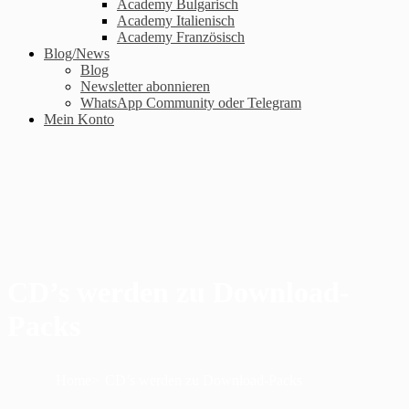
Academy Bulgarisch
Academy Italienisch
Academy Französisch
Blog/News
Blog
Newsletter abonnieren
WhatsApp Community oder Telegram
Mein Konto
CD’s werden zu Download-
Packs
Home
CD’s werden zu Download-Packs