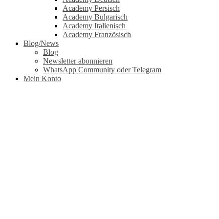
Academy Persisch
Academy Bulgarisch
Academy Italienisch
Academy Französisch
Blog/News
Blog
Newsletter abonnieren
WhatsApp Community oder Telegram
Mein Konto
Lehrmaterial.net
Für unsere langjährigen Freunde: Bringe deine bisherige LM-
Installation auf aktuellen Datenstand. Du hast von uns schon einmal
(egal wann) bei uns eine CD bestellt? Dann kannst du sie aktuell
KOSTENLOS updaten und deine Daten auf Stand bringen, bevor
unsere neue und zukünftige Version 7 erscheint. Haben wir dein
Interesse geweckt?
Kostenloses Update für alle User
Download Full PowerPack