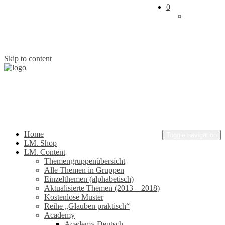
0
Skip to content
Lehrmaterial.net
Leben. Dienen. Wachsen.
Home
Toggle navigation
LM. Shop
LM. Content
Themengruppenübersicht
Alle Themen in Gruppen
Einzelthemen (alphabetisch)
Aktualisierte Themen (2013 – 2018)
Kostenlose Muster
Reihe „Glauben praktisch“
Academy
Academy Deutsch